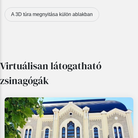
A 3D túra megnyitása külön ablakban
Virtuálisan látogatható
zsinagógák