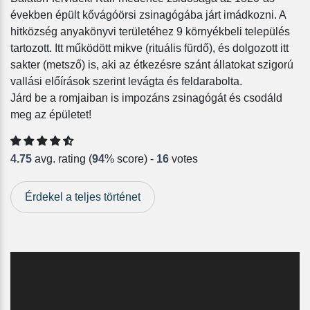
években épült kővágóörsi zsinagógába járt imádkozni. A
hitközség anyakönyvi területéhez 9 környékbeli település
tartozott. Itt működött mikve (rituális fürdő), és dolgozott itt
sakter (metsző) is, aki az étkezésre szánt állatokat szigorú
vallási előírások szerint levágta és feldarabolta.
Járd be a romjaiban is impozáns zsinagógát és csodáld
meg az épületet!
4.75
avg. rating (
94
% score) -
16
votes
Érdekel a teljes történet