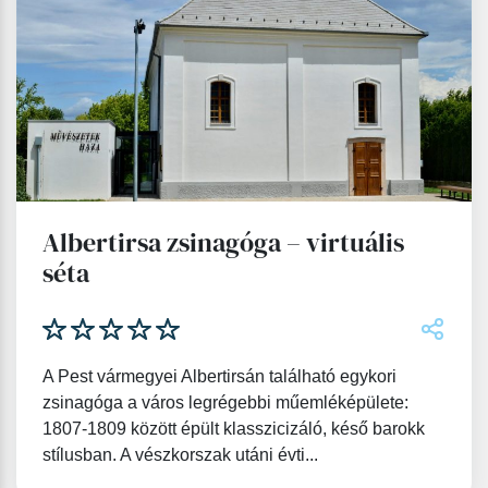
Albertirsa zsinagóga – virtuális
séta
A Pest vármegyei Albertirsán található egykori
zsinagóga a város legrégebbi műemléképülete:
1807-1809 között épült klasszicizáló, késő barokk
stílusban. A vészkorszak utáni évti...