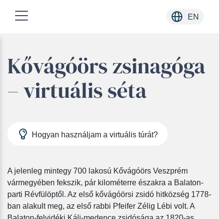
EN
Skip
Kővágóörs zsinagóga
to
content
– virtuális séta
Hogyan használjam a virtuális túrát?
A jelenleg mintegy 700 lakosú Kővágóörs Veszprém
vármegyében fekszik, pár kilométerre északra a Balaton-
parti Révfülöptől. Az első kővágóörsi zsidó hitközség 1778-
ban alakult meg, az első rabbi Pfeifer Zélig Lébi volt. A
Balaton-felvidéki Káli-medence zsidósága az 1820-as