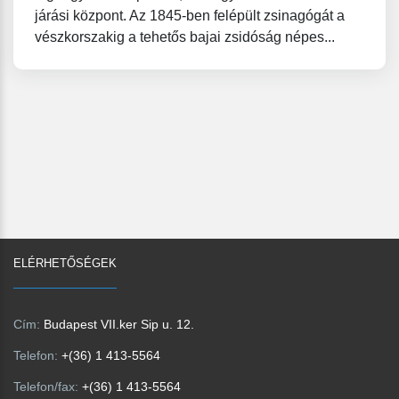
járási központ. Az 1845-ben felépült zsinagógát a
vészkorszakig a tehetős bajai zsidóság népes...
ELÉRHETŐSÉGEK
Cím:
Budapest VII.ker Sip u. 12.
Telefon:
+(36) 1 413-5564
Telefon/fax:
+(36) 1 413-5564